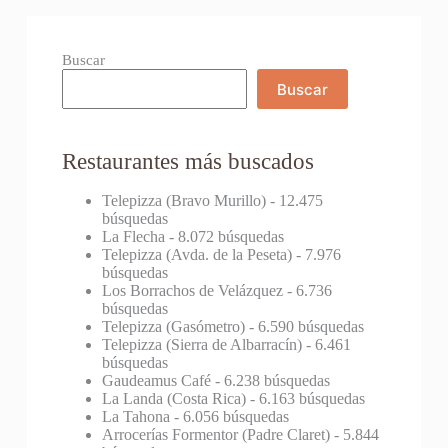
Buscar
Buscar
Restaurantes más buscados
Telepizza (Bravo Murillo)
- 12.475
búsquedas
La Flecha
- 8.072 búsquedas
Telepizza (Avda. de la Peseta)
- 7.976
búsquedas
Los Borrachos de Velázquez
- 6.736
búsquedas
Telepizza (Gasómetro)
- 6.590 búsquedas
Telepizza (Sierra de Albarracín)
- 6.461
búsquedas
Gaudeamus Café
- 6.238 búsquedas
La Landa (Costa Rica)
- 6.163 búsquedas
La Tahona
- 6.056 búsquedas
Arrocerías Formentor (Padre Claret)
- 5.844