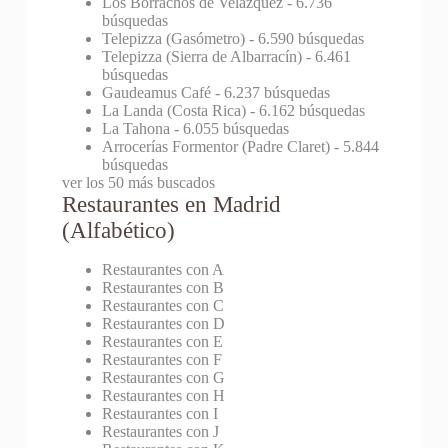
Los Borrachos de Velázquez
- 6.736
búsquedas
Telepizza (Gasómetro)
- 6.590 búsquedas
Telepizza (Sierra de Albarracín)
- 6.461
búsquedas
Gaudeamus Café
- 6.237 búsquedas
La Landa (Costa Rica)
- 6.162 búsquedas
La Tahona
- 6.055 búsquedas
Arrocerías Formentor (Padre Claret)
- 5.844
búsquedas
ver los 50 más buscados
Restaurantes en Madrid
(Alfabético)
Restaurantes con A
Restaurantes con B
Restaurantes con C
Restaurantes con D
Restaurantes con E
Restaurantes con F
Restaurantes con G
Restaurantes con H
Restaurantes con I
Restaurantes con J