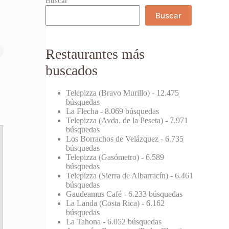
Buscar
Buscar
Restaurantes más
buscados
Telepizza (Bravo Murillo)
- 12.475
búsquedas
La Flecha
- 8.069 búsquedas
Telepizza (Avda. de la Peseta)
- 7.971
búsquedas
Los Borrachos de Velázquez
- 6.735
búsquedas
Telepizza (Gasómetro)
- 6.589
búsquedas
Telepizza (Sierra de Albarracín)
- 6.461
búsquedas
Gaudeamus Café
- 6.233 búsquedas
La Landa (Costa Rica)
- 6.162
búsquedas
La Tahona
- 6.052 búsquedas