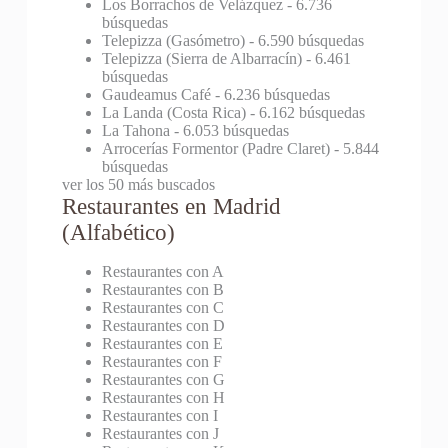
Los Borrachos de Velázquez
- 6.736
búsquedas
Telepizza (Gasómetro)
- 6.590 búsquedas
Telepizza (Sierra de Albarracín)
- 6.461
búsquedas
Gaudeamus Café
- 6.236 búsquedas
La Landa (Costa Rica)
- 6.162 búsquedas
La Tahona
- 6.053 búsquedas
Arrocerías Formentor (Padre Claret)
- 5.844
búsquedas
ver los 50 más buscados
Restaurantes en Madrid
(Alfabético)
Restaurantes con A
Restaurantes con B
Restaurantes con C
Restaurantes con D
Restaurantes con E
Restaurantes con F
Restaurantes con G
Restaurantes con H
Restaurantes con I
Restaurantes con J