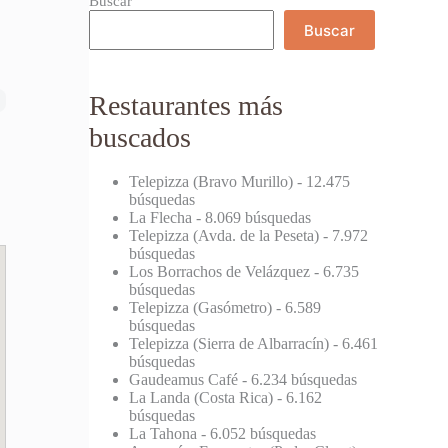
Buscar
Buscar
Restaurantes más
buscados
Telepizza (Bravo Murillo)
- 12.475
búsquedas
La Flecha
- 8.069 búsquedas
Telepizza (Avda. de la Peseta)
- 7.972
búsquedas
Los Borrachos de Velázquez
- 6.735
búsquedas
Telepizza (Gasómetro)
- 6.589
búsquedas
Telepizza (Sierra de Albarracín)
- 6.461
búsquedas
Gaudeamus Café
- 6.234 búsquedas
La Landa (Costa Rica)
- 6.162
búsquedas
La Tahona
- 6.052 búsquedas