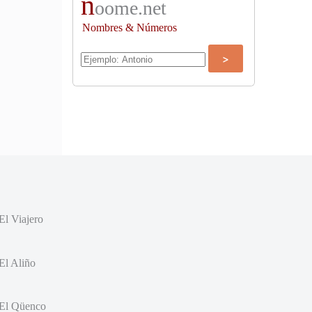
n
oome.net
Nombres & Números
El Viajero
El Aliño
El Qüenco