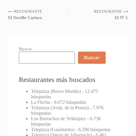
⟵ RESTAURANTE
RESTAURANTE ⟶
El Novillo Carioca
El Nº 1
Buscar
Buscar
Restaurantes más buscados
Telepizza (Bravo Murillo)
- 12.475
búsquedas
La Flecha
- 8.072 búsquedas
Telepizza (Avda. de la Peseta)
- 7.976
búsquedas
Los Borrachos de Velázquez
- 6.736
búsquedas
Telepizza (Gasómetro)
- 6.590 búsquedas
Telepizza (Sierra de Albarracín)
- 6.461