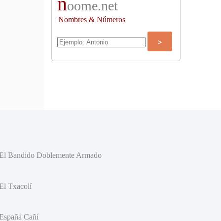
n
oome.net
Nombres & Números
El Bandido Doblemente Armado
El Txacolí
España Cañí