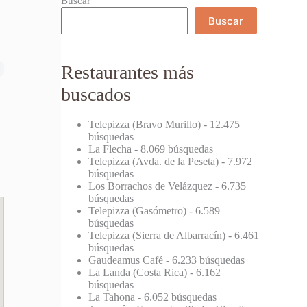
Buscar
Buscar
Restaurantes más
buscados
Telepizza (Bravo Murillo)
- 12.475
búsquedas
La Flecha
- 8.069 búsquedas
Telepizza (Avda. de la Peseta)
- 7.972
búsquedas
Los Borrachos de Velázquez
- 6.735
búsquedas
Telepizza (Gasómetro)
- 6.589
búsquedas
Telepizza (Sierra de Albarracín)
- 6.461
búsquedas
Gaudeamus Café
- 6.233 búsquedas
La Landa (Costa Rica)
- 6.162
búsquedas
La Tahona
- 6.052 búsquedas