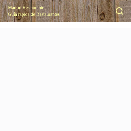
S
Madrid Restaurante
a
Guía rápida de Restaurantes
l
t
a
r
a
l
c
o
n
t
e
n
i
d
o