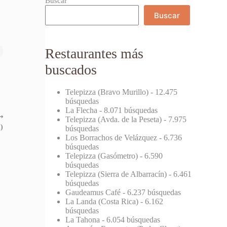
Buscar
Buscar
Restaurantes más
buscados
Telepizza (Bravo Murillo)
- 12.475
búsquedas
La Flecha
- 8.071 búsquedas
⟶
Telepizza (Avda. de la Peseta)
- 7.975
)
búsquedas
Los Borrachos de Velázquez
- 6.736
búsquedas
Telepizza (Gasómetro)
- 6.590
búsquedas
Telepizza (Sierra de Albarracín)
- 6.461
búsquedas
Gaudeamus Café
- 6.237 búsquedas
La Landa (Costa Rica)
- 6.162
búsquedas
La Tahona
- 6.054 búsquedas