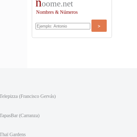
n
oome.net
Nombres & Números
Telepizza (Francisco Gervás)
TapasBar (Carranza)
Thaï Gardens