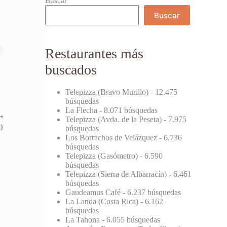
Buscar
Buscar
Restaurantes más
buscados
Telepizza (Bravo Murillo)
- 12.475
búsquedas
La Flecha
- 8.071 búsquedas
⟶
Telepizza (Avda. de la Peseta)
- 7.975
)
búsquedas
Los Borrachos de Velázquez
- 6.736
búsquedas
Telepizza (Gasómetro)
- 6.590
búsquedas
Telepizza (Sierra de Albarracín)
- 6.461
búsquedas
Gaudeamus Café
- 6.237 búsquedas
La Landa (Costa Rica)
- 6.162
búsquedas
La Tahona
- 6.055 búsquedas