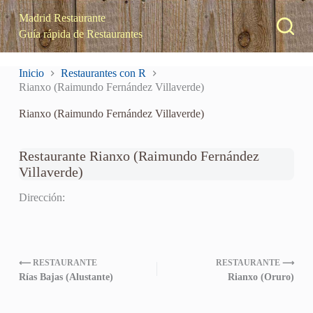
S
Madrid Restaurante
a
Guía rápida de Restaurantes
l
t
a
Inicio
Restaurantes con R
r
Rianxo (Raimundo Fernández Villaverde)
a
l
Rianxo (Raimundo Fernández Villaverde)
c
o
n
t
Restaurante Rianxo (Raimundo Fernández
e
Villaverde)
n
i
Dirección:
d
o
⟵ RESTAURANTE
RESTAURANTE ⟶
Rías Bajas (Alustante)
Rianxo (Oruro)