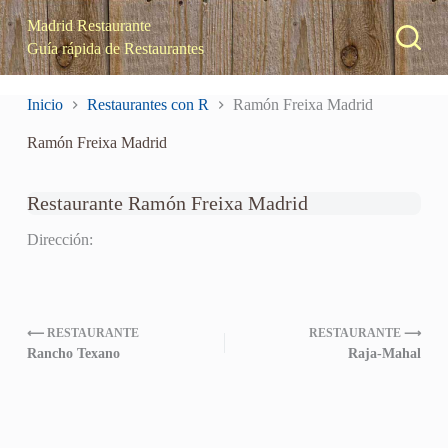
S
Madrid Restaurante
a
Guía rápida de Restaurantes
l
t
a
Inicio
Restaurantes con R
Ramón Freixa Madrid
r
a
Ramón Freixa Madrid
l
c
o
n
Restaurante Ramón Freixa Madrid
t
e
Dirección:
n
i
d
o
⟵ RESTAURANTE
RESTAURANTE ⟶
Rancho Texano
Raja-Mahal