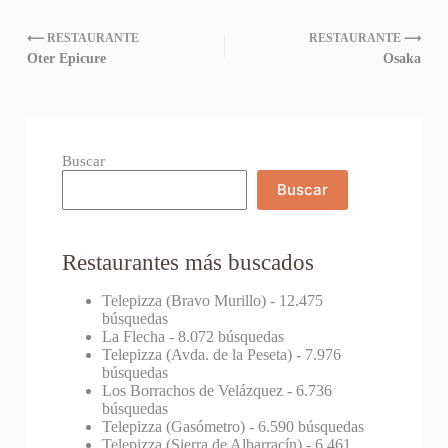
⟵ RESTAURANTE
RESTAURANTE ⟶
Oter Epicure
Osaka
Buscar
Buscar
Restaurantes más buscados
Telepizza (Bravo Murillo)
- 12.475
búsquedas
La Flecha
- 8.072 búsquedas
Telepizza (Avda. de la Peseta)
- 7.976
búsquedas
Los Borrachos de Velázquez
- 6.736
búsquedas
Telepizza (Gasómetro)
- 6.590 búsquedas
Telepizza (Sierra de Albarracín)
- 6.461