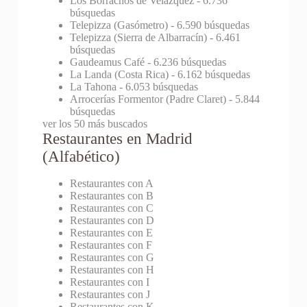
Los Borrachos de Velázquez
- 6.736
búsquedas
Telepizza (Gasómetro)
- 6.590 búsquedas
Telepizza (Sierra de Albarracín)
- 6.461
búsquedas
Gaudeamus Café
- 6.236 búsquedas
La Landa (Costa Rica)
- 6.162 búsquedas
La Tahona
- 6.053 búsquedas
Arrocerías Formentor (Padre Claret)
- 5.844
búsquedas
ver los 50 más buscados
Restaurantes en Madrid
(Alfabético)
Restaurantes con A
Restaurantes con B
Restaurantes con C
Restaurantes con D
Restaurantes con E
Restaurantes con F
Restaurantes con G
Restaurantes con H
Restaurantes con I
Restaurantes con J
Restaurantes con K