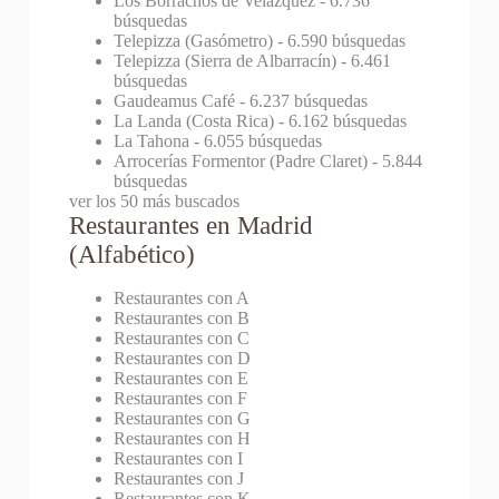
Los Borrachos de Velázquez
- 6.736
búsquedas
Telepizza (Gasómetro)
- 6.590 búsquedas
Telepizza (Sierra de Albarracín)
- 6.461
búsquedas
Gaudeamus Café
- 6.237 búsquedas
La Landa (Costa Rica)
- 6.162 búsquedas
La Tahona
- 6.055 búsquedas
Arrocerías Formentor (Padre Claret)
- 5.844
búsquedas
ver los 50 más buscados
Restaurantes en Madrid
(Alfabético)
Restaurantes con A
Restaurantes con B
Restaurantes con C
Restaurantes con D
Restaurantes con E
Restaurantes con F
Restaurantes con G
Restaurantes con H
Restaurantes con I
Restaurantes con J
Restaurantes con K