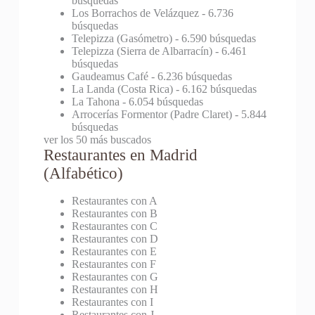
búsquedas
Los Borrachos de Velázquez
- 6.736
búsquedas
Telepizza (Gasómetro)
- 6.590 búsquedas
Telepizza (Sierra de Albarracín)
- 6.461
búsquedas
Gaudeamus Café
- 6.236 búsquedas
La Landa (Costa Rica)
- 6.162 búsquedas
La Tahona
- 6.054 búsquedas
Arrocerías Formentor (Padre Claret)
- 5.844
búsquedas
ver los 50 más buscados
Restaurantes en Madrid
(Alfabético)
Restaurantes con A
Restaurantes con B
Restaurantes con C
Restaurantes con D
Restaurantes con E
Restaurantes con F
Restaurantes con G
Restaurantes con H
Restaurantes con I
Restaurantes con J