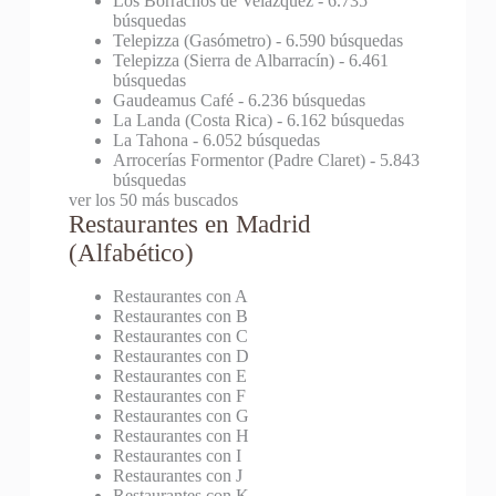
Los Borrachos de Velázquez
- 6.735
búsquedas
Telepizza (Gasómetro)
- 6.590 búsquedas
Telepizza (Sierra de Albarracín)
- 6.461
búsquedas
Gaudeamus Café
- 6.236 búsquedas
La Landa (Costa Rica)
- 6.162 búsquedas
La Tahona
- 6.052 búsquedas
Arrocerías Formentor (Padre Claret)
- 5.843
búsquedas
ver los 50 más buscados
Restaurantes en Madrid
(Alfabético)
Restaurantes con A
Restaurantes con B
Restaurantes con C
Restaurantes con D
Restaurantes con E
Restaurantes con F
Restaurantes con G
Restaurantes con H
Restaurantes con I
Restaurantes con J
Restaurantes con K