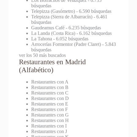
Los Borrachos de Velázquez
- 6.735
búsquedas
Telepizza (Gasómetro)
- 6.590 búsquedas
Telepizza (Sierra de Albarracín)
- 6.461
búsquedas
Gaudeamus Café
- 6.235 búsquedas
La Landa (Costa Rica)
- 6.162 búsquedas
La Tahona
- 6.052 búsquedas
Arrocerías Formentor (Padre Claret)
- 5.843
búsquedas
ver los 50 más buscados
Restaurantes en Madrid
(Alfabético)
Restaurantes con A
Restaurantes con B
Restaurantes con C
Restaurantes con D
Restaurantes con E
Restaurantes con F
Restaurantes con G
Restaurantes con H
Restaurantes con I
Restaurantes con J
Restaurantes con K