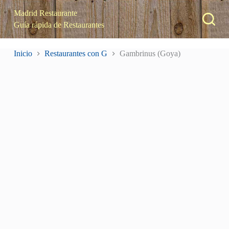
S
Madrid Restaurante
a
Guía rápida de Restaurantes
l
t
a
Inicio
Restaurantes con G
Gambrinus (Goya)
r
a
l
c
o
n
t
e
n
i
d
o