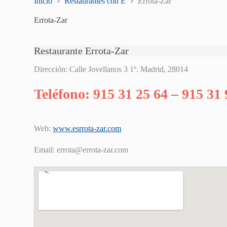
Inicio
Restaurantes con E
Errota-Zar
Errota-Zar
Restaurante Errota-Zar
Dirección: Calle Jovellanos 3 1º. Madrid, 28014
Teléfono: 915 31 25 64 – 915 31 
Web:
www.esrrota-zar.com
Email:
errota@errota-zar.com