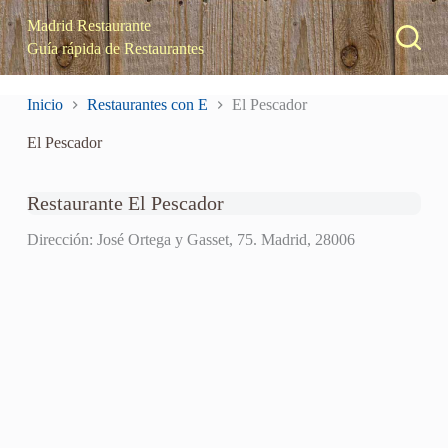
S
Madrid Restaurante
a
Guía rápida de Restaurantes
l
t
a
Inicio
Restaurantes con E
El Pescador
r
a
El Pescador
l
c
o
n
Restaurante El Pescador
t
e
Dirección: José Ortega y Gasset, 75. Madrid, 28006
n
i
d
o