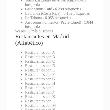
Telepizza (Sierra de Albarracín)
- 6.461
búsquedas
Gaudeamus Café
- 6.238 búsquedas
La Landa (Costa Rica)
- 6.162 búsquedas
La Tahona
- 6.055 búsquedas
Arrocerías Formentor (Padre Claret)
- 5.844
búsquedas
ver los 50 más buscados
Restaurantes en Madrid
(Alfabético)
Restaurantes con A
Restaurantes con B
Restaurantes con C
Restaurantes con D
Restaurantes con E
Restaurantes con F
Restaurantes con G
Restaurantes con H
Restaurantes con I
Restaurantes con J
Restaurantes con K
Restaurantes con L
Restaurantes con M
Restaurantes con N