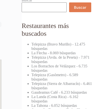
Buscar
Buscar
Restaurantes más
buscados
Telepizza (Bravo Murillo)
- 12.475
búsquedas
La Flecha
- 8.069 búsquedas
Telepizza (Avda. de la Peseta)
- 7.971
búsquedas
Los Borrachos de Velázquez
- 6.735
búsquedas
Telepizza (Gasómetro)
- 6.589
búsquedas
Telepizza (Sierra de Albarracín)
- 6.461
búsquedas
Gaudeamus Café
- 6.233 búsquedas
La Landa (Costa Rica)
- 6.162
búsquedas
La Tahona
- 6.052 búsquedas