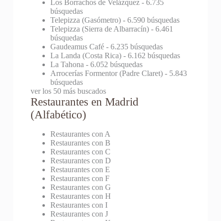
Los Borrachos de Velázquez
- 6.735
búsquedas
Telepizza (Gasómetro)
- 6.590 búsquedas
Telepizza (Sierra de Albarracín)
- 6.461
búsquedas
Gaudeamus Café
- 6.235 búsquedas
La Landa (Costa Rica)
- 6.162 búsquedas
La Tahona
- 6.052 búsquedas
Arrocerías Formentor (Padre Claret)
- 5.843
búsquedas
ver los 50 más buscados
Restaurantes en Madrid
(Alfabético)
Restaurantes con A
Restaurantes con B
Restaurantes con C
Restaurantes con D
Restaurantes con E
Restaurantes con F
Restaurantes con G
Restaurantes con H
Restaurantes con I
Restaurantes con J