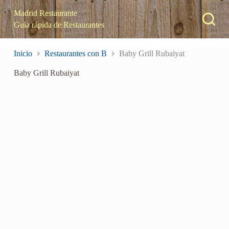
S
Madrid Restaurante
a
Guía rápida de Restaurantes
l
t
a
Inicio
Restaurantes con B
Baby Grill Rubaiyat
r
a
Baby Grill Rubaiyat
l
c
o
n
t
e
n
i
d
o